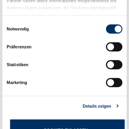
Partner führen diese Informationen möglicherweise mit
weiteren Daten zusammen, die Sie ihnen bereitgestellt
MEHR LESEN
haben oder die sie im Rahmen Ihrer Nutzung der Dienste
gesammelt haben.
Einwilligungsauswahl
Notwendig
05.05.2025 - Vernetzungsabend zur
Dialogreise – Batix als Ort der Ideen
Präferenzen
Statistiken
Marketing
Zukunft gemeinsam gestalten – Dialogreise
bringt Menschen und Ideen zusammen
Details zeigen
MEHR LESEN