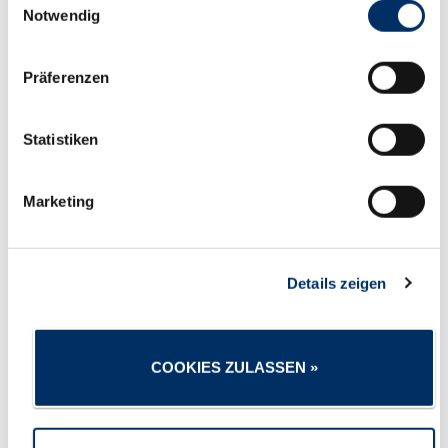
Notwendig
04.06.2026 - Thüringer Engagement-Preis
2026
Präferenzen
Statistiken
Marketing
Würdigung von Menschen, die unsere Region
täglich aktiv mitgestalten
Details zeigen
MEHR LESEN
COOKIES ZULASSEN »
04.06.2026 - Seniorenbeirat und Gäste aus
Sokolov zu Besuch bei Batix