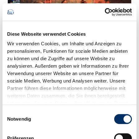
Diese Webseite verwendet Cookies
Wir verwenden Cookies, um Inhalte und Anzeigen zu
personalisieren, Funktionen für soziale Medien anbieten
Wie bringt man heute noch Menschen auf
zu können und die Zugriffe auf unsere Website zu
Veranstaltungen? Diese Frage stand im Mittelpunkt
analysieren. Außerdem geben wir Informationen zu Ihrer
des Treffens der Arbeitsgruppe „Marketing" des
Verwendung unserer Website an unsere Partner für
ITnet Thüringen e.V. am 11. Februar 2026 in Erfurt.
soziale Medien, Werbung und Analysen weiter. Unsere
Kalender sind voll, Aufmerksamkeit ist knapp,
Partner führen diese Informationen möglicherweise mit
digitale Alternativen liegen nur einen Klick entfernt.
weiteren Daten zusammen, die Sie ihnen bereitgestellt
haben oder die sie im Rahmen Ihrer Nutzung der Dienste
Mit dabei waren neben unserem Kollegen Christian
gesammelt haben.
Einwilligungsauswahl
auch Lisa Heß und Björn Marz (Finanz-DATA GmbH),
Notwendig
Frank Hillmann (IAD GmbH) sowie ITnet-
Geschäftsstellenleiterin Juliane Dorf-Leu. Wir
haben uns rund um Bewährtes, Neues und
Präferenzen