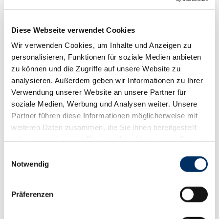
Diese Webseite verwendet Cookies
Wir verwenden Cookies, um Inhalte und Anzeigen zu
personalisieren, Funktionen für soziale Medien anbieten
zu können und die Zugriffe auf unsere Website zu
analysieren. Außerdem geben wir Informationen zu Ihrer
Ein besonderer Besuch hat uns am 2. April 2026
Verwendung unserer Website an unsere Partner für
erreicht – die Klasse 3a der Grundschule Caspar
soziale Medien, Werbung und Analysen weiter. Unsere
Aquila aus Saalfeld war zu Gast. Gemeinsam mit
Partner führen diese Informationen möglicherweise mit
ihrer Lehrerin Benita Otto hatten die Kinder eine
weiteren Daten zusammen, die Sie ihnen bereitgestellt
Tour durch ihre Stadt gemacht und verschiedene
haben oder die sie im Rahmen Ihrer Nutzung der Dienste
Stationen kennengelernt. Spontan haben wir die
gesammelt haben.
Einwilligungsauswahl
Gruppe zu uns eingeladen.
Notwendig
Als die Kinder unser Haus betraten, waren die
Augen groß – nicht nur wegen der Größe des
Präferenzen
Gebäudes, sondern vor allem wegen der Aussicht.
Von unserem Dach aus gab es einen wunderbaren