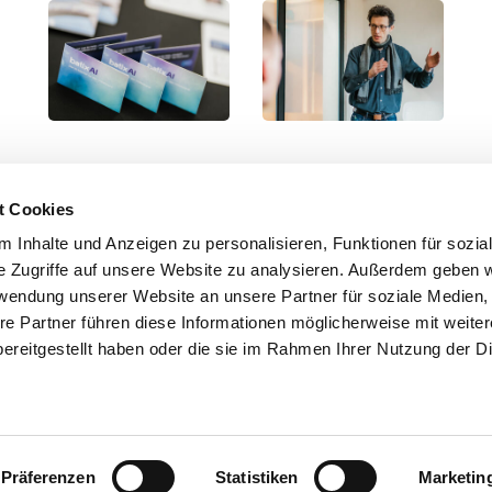
t Cookies
 Inhalte und Anzeigen zu personalisieren, Funktionen für sozia
e Zugriffe auf unsere Website zu analysieren. Außerdem geben w
rwendung unserer Website an unsere Partner für soziale Medien
re Partner führen diese Informationen möglicherweise mit weite
atix Software GmbH
zum Impressum
ereitgestellt haben oder die sie im Rahmen Ihrer Nutzung der D
alstraße 16
Datenschutzerklärung
318 Saalfeld
l: 03671 / 5277-0
nfo@batix.com
Präferenzen
Statistiken
Marketin