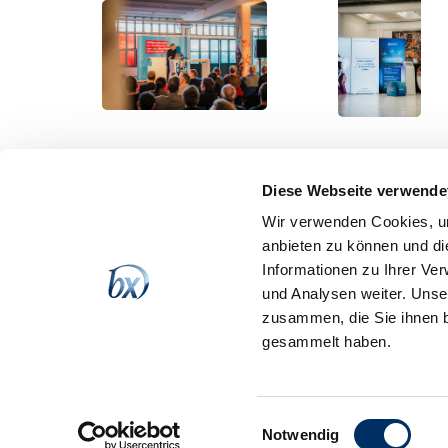
ZUR LISTE
Diese Webseite verwende
Wir verwenden Cookies, um
anbieten zu können und di
Informationen zu Ihrer Ve
ÜBER UNS
und Analysen weiter. Unse
B
Die Batix Software GmbH ist eines der
zusammen, die Sie ihnen b
Sa
innovativsten IT-Unternehmen in
gesammelt haben.
07
Thüringen und entwickelt
Softwarelösungen für Unternehmen und
Te
öffentliche Einrichtungen – in jedem
i
Branchenumfeld.
Einwilligungsauswahl
Notwendig