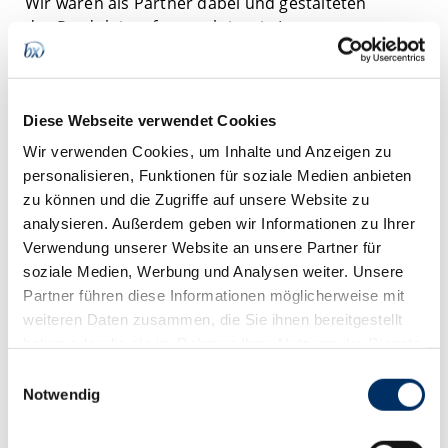
Wir waren als Partner dabei und gestalteten
das Produktionsforum aktiv mit. In unserer
eigenen Themenwelt „Batix New Work –
Digitalisierung in der Produktionstechnik“ zeigten
wir, wie digitale Systeme und intelligente
Diese Webseite verwendet Cookies
Arbeitswelten verschmelzen. Es ging um smarte
Vernetzung, adaptive Prozesse und die Frage, wie
Wir verwenden Cookies, um Inhalte und Anzeigen zu
Technologie die Zusammenarbeit in der
personalisieren, Funktionen für soziale Medien anbieten
Produktion neu definiert.
zu können und die Zugriffe auf unsere Website zu
analysieren. Außerdem geben wir Informationen zu Ihrer
Gemeinsam mit unseren Partnern
Enrico Jakusch
Verwendung unserer Website an unsere Partner für
(Drehtechnik Jakusch GmbH)
,
Rolf Schmeißer
soziale Medien, Werbung und Analysen weiter. Unsere
(KOMOS GmbH)
,
Alexander Kulik (Consensive
Partner führen diese Informationen möglicherweise mit
GmbH)
und
Robert Mörl (Polytec GmbH)
machten
weiteren Daten zusammen, die Sie ihnen bereitgestellt
wir Zukunft greifbar – mit inspirierenden Keynotes,
haben oder die sie im Rahmen Ihrer Nutzung der Dienste
Live-Demonstratoren und praxisnahen Einblicken
gesammelt haben.
Einwilligungsauswahl
in reale Produktionsumgebungen.
Notwendig
Das große Interesse und die lebhaften Gespräche