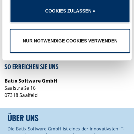
Dienstag 23.06.2026
Customer Connect 2026: Zweite Auflage bei Batix
COOKIES ZULASSEN »
Donnerstag 18.06.2026
Scholl-Schule läuft für „Schulen gegen den Hunger"
Freitag 12.06.2026
Zukunftsfestival Halle: Kooperation braucht Kontroverse –
NUR NOTWENDIGE COOKIES VERWENDEN
Batix mit dabei
SO ERREICHEN SIE UNS
Batix Software GmbH
Saalstraße 16
07318 Saalfeld
ÜBER UNS
Die Batix Software GmbH ist eines der innovativsten IT-