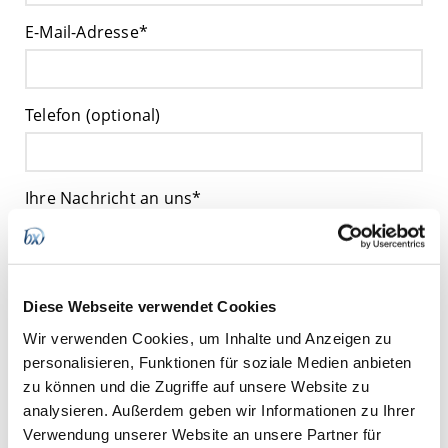
E-Mail-Adresse*
Telefon (optional)
Ihre Nachricht an uns*
Links und jegliche Art von Quellcode sind nicht gestattet!
Diese Webseite verwendet Cookies
Wir verwenden Cookies, um Inhalte und Anzeigen zu
personalisieren, Funktionen für soziale Medien anbieten
Wie dürfen wir Sie kontaktieren?
zu können und die Zugriffe auf unsere Website zu
Per E-Mail
Per Telefon
analysieren. Außerdem geben wir Informationen zu Ihrer
Verwendung unserer Website an unsere Partner für