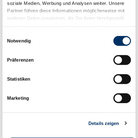
soziale Medien, Werbung und Analysen weiter. Unsere
Partner führen diese Informationen möglicherweise mit
weiteren Daten zusammen, die Sie ihnen bereitgestellt
Wir möchten Sie gern individuell informieren
haben oder die sie im Rahmen Ihrer Nutzung der Dienste
und beraten. Deshalb bitten wir Sie, der
gesammelt haben.
Verwendung Ihrer Daten
zuzustimmen. Wir
Einwilligungsauswahl
Notwendig
werden diese vertrauensvoll behandeln.
Präferenzen
Statistiken
Marketing
Details zeigen
AKTUELLES