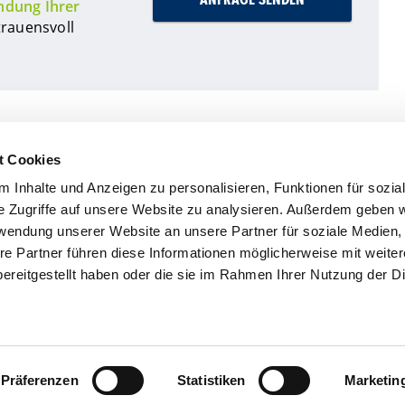
dung Ihrer
rauensvoll
t Cookies
 Inhalte und Anzeigen zu personalisieren, Funktionen für sozia
e Zugriffe auf unsere Website zu analysieren. Außerdem geben w
rwendung unserer Website an unsere Partner für soziale Medien
re Partner führen diese Informationen möglicherweise mit weite
atix Software GmbH
zum Impressum
ereitgestellt haben oder die sie im Rahmen Ihrer Nutzung der D
alstraße 16
Datenschutzerklärung
318 Saalfeld
l: 03671 / 5277-0
nfo@batix.com
Präferenzen
Statistiken
Marketin