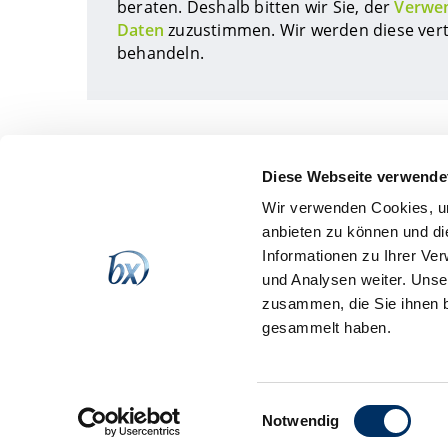
beraten. Deshalb bitten wir Sie, der
Verwen
Daten
zuzustimmen. Wir werden diese vert
behandeln.
Diese Webseite verwende
Wir verwenden Cookies, um
anbieten zu können und di
Informationen zu Ihrer Ve
ÜBER UNS
und Analysen weiter. Unse
B
Die Batix Software GmbH ist eines der
zusammen, die Sie ihnen b
Sa
innovativsten IT-Unternehmen in
gesammelt haben.
07
Thüringen und entwickelt
Softwarelösungen für Unternehmen und
Te
öffentliche Einrichtungen – in jedem
i
Branchenumfeld.
Einwilligungsauswahl
Notwendig