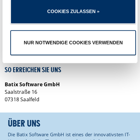
Dienstag 23.06.2026
Customer Connect 2026: Zweite Auflage bei Batix
COOKIES ZULASSEN »
Donnerstag 18.06.2026
Scholl-Schule läuft für „Schulen gegen den Hunger"
Freitag 12.06.2026
Zukunftsfestival Halle: Kooperation braucht Kontroverse –
NUR NOTWENDIGE COOKIES VERWENDEN
Batix mit dabei
SO ERREICHEN SIE UNS
Batix Software GmbH
Saalstraße 16
07318 Saalfeld
ÜBER UNS
Die Batix Software GmbH ist eines der innovativsten IT-