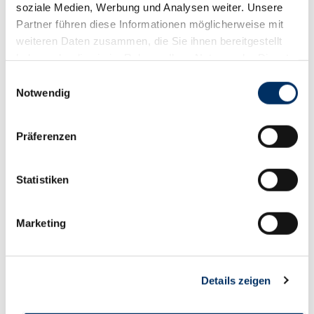
soziale Medien, Werbung und Analysen weiter. Unsere
Partner führen diese Informationen möglicherweise mit
weiteren Daten zusammen, die Sie ihnen bereitgestellt
Wir möchten Sie gern individuell informieren
haben oder die sie im Rahmen Ihrer Nutzung der Dienste
und beraten. Deshalb bitten wir Sie, der
gesammelt haben.
Verwendung Ihrer Daten
zuzustimmen. Wir
Einwilligungsauswahl
Notwendig
werden diese vertrauensvoll behandeln.
Präferenzen
Statistiken
Marketing
Details zeigen
AKTUELLES