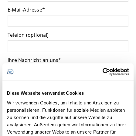
E-Mail-Adresse*
Telefon (optional)
Ihre Nachricht an uns*
Links und jegliche Art von Quellcode sind nicht gestattet!
Diese Webseite verwendet Cookies
Wir verwenden Cookies, um Inhalte und Anzeigen zu
personalisieren, Funktionen für soziale Medien anbieten
Wie dürfen wir Sie kontaktieren?
zu können und die Zugriffe auf unsere Website zu
Per E-Mail
Per Telefon
analysieren. Außerdem geben wir Informationen zu Ihrer
Verwendung unserer Website an unsere Partner für